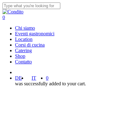
Skip
to
Close
main
Search
0
content
Menu
Chi siamo
Eventi gastronomici
Location
Corsi di cucina
Catering
Shop
Contatto
facebook
instagram
DE
IT
0
was successfully added to your cart.