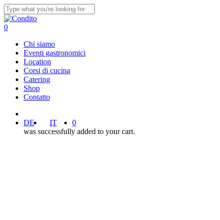
Skip
to
Close
main
Search
0
content
Menu
Chi siamo
Eventi gastronomici
Location
Corsi di cucina
Catering
Shop
Contatto
facebook
instagram
DE
IT
0
was successfully added to your cart.