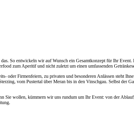
ur das. So entwickeln wir auf Wunsch ein Gesamtkonzept für Ihr Event
food zum Aperitif und nicht zuletzt um einen umfassenden Getränkese
zeits- oder Firmenfeiern, zu privaten und besonderen Anlässen steht Ihn
terzing, vom Pustertal über Meran bis in den Vinschgau. Selbst der Gar
Wenn Sie wollen, kümmern wir uns rundum um Ihr Event: von der Ablau
itung.