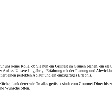
facebook
instagram
 für uns keine Rolle, ob Sie nun ein Grillfest im Grünen planen, ein el
her Anlass: Unsere langjährige Erfahrung mit der Planung und Abwickl
tiert einen perfekten Ablauf und ein einzigartiges Erlebnis.
Küche, dank derer wir für alles gerüstet sind: vom Gourmet-Diner bis 
eine Wünsche offen.