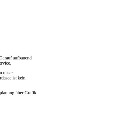
. Darauf aufbauend
rvice.
en unser
dasee ist kein
fplanung über Grafik