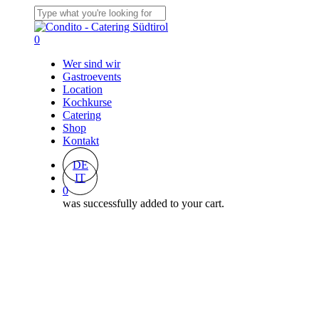
Skip
to
Close
main
Search
0
content
Menu
Wer sind wir
Gastroevents
Location
Kochkurse
Catering
Shop
Kontakt
DE
IT
0
was successfully added to your cart.